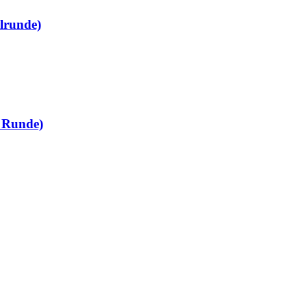
elrunde)
e Runde)