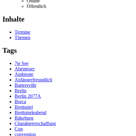
Online
Öffentlich
Inhalte
Termine
Themen
Tags
7te See
Abenteuer
Ambiente
Anfängerfreundlich
Bartersville
Berlin
Berlin 2077A
Borca
Brettspiel
Brettspieleabend
Bäkeburg
Charaktererschaffung
Con
convention