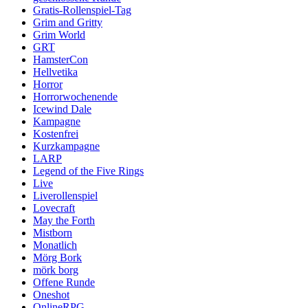
Gratis-Rollenspiel-Tag
Grim and Gritty
Grim World
GRT
HamsterCon
Hellvetika
Horror
Horrorwochenende
Icewind Dale
Kampagne
Kostenfrei
Kurzkampagne
LARP
Legend of the Five Rings
Live
Liverollenspiel
Lovecraft
May the Forth
Mistborn
Monatlich
Mörg Bork
mörk borg
Offene Runde
Oneshot
OnlineRPG