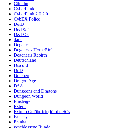
Cthulhu
CyberPunk
CyberPunk 2.0.2.0.
CybEX Police
D&D
D&D5E
D&D 5e
dark
Degenesis
Degenesis HomeBirth
Degenesis Rebirth
Deutschland
Discord
DnD
Drachen
Dragon Age
DSA
Dungeons and Dragons
Dungeon World
Einsteiger
Extern
Extrem Gefährlich (für die SCs
Fantasy
Franka
geschlossene Runde