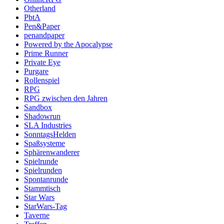
Otherland
PbtA
Pen&Paper
penandpaper
Powered by the Apocalypse
Prime Runner
Private Eye
Purgare
Rollenspiel
RPG
RPG zwischen den Jahren
Sandbox
Shadowrun
SLA Industries
SonntagsHelden
Spaßsysteme
Sphärenwanderer
Spielrunde
Spielrunden
Spontanrunde
Stammtisch
Star Wars
StarWars-Tag
Taverne