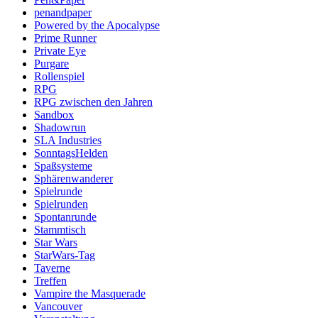
penandpaper
Powered by the Apocalypse
Prime Runner
Private Eye
Purgare
Rollenspiel
RPG
RPG zwischen den Jahren
Sandbox
Shadowrun
SLA Industries
SonntagsHelden
Spaßsysteme
Sphärenwanderer
Spielrunde
Spielrunden
Spontanrunde
Stammtisch
Star Wars
StarWars-Tag
Taverne
Treffen
Vampire the Masquerade
Vancouver