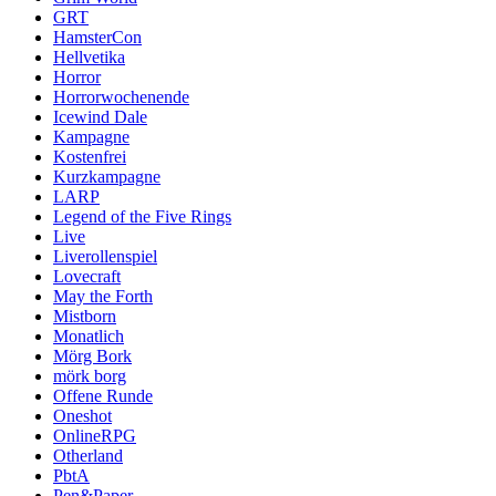
GRT
HamsterCon
Hellvetika
Horror
Horrorwochenende
Icewind Dale
Kampagne
Kostenfrei
Kurzkampagne
LARP
Legend of the Five Rings
Live
Liverollenspiel
Lovecraft
May the Forth
Mistborn
Monatlich
Mörg Bork
mörk borg
Offene Runde
Oneshot
OnlineRPG
Otherland
PbtA
Pen&Paper