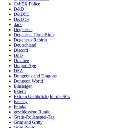
CybEX Police
D&D
D&D5E
D&D 5e
dark
Degenesis
Degenesis HomeBirth
Degenesis Rebirth
Deutschland
Discord
DnD
Drachen
Dragon Age
DSA
Dungeons and Dragons
Dungeon World
Einsteiger
Extern
Extrem Gefährlich (für die SCs
Fantasy
Franka
geschlossene Runde
Gratis-Rollenspiel-Tag
Grim and Gritty
Grim World