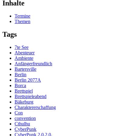
Inhalte
Termine
Themen
Tags
7te See
Abenteuer
Ambiente
Anfängerfreundlich
Bartersville
Berlin
Berlin 2077A
Borca
Brettspiel
Brettspieleabend
Bäkeburg
Charaktererschaffung
Con
convention
Cthulhu
CyberPunk
CyberPunk 2.0.2.0.