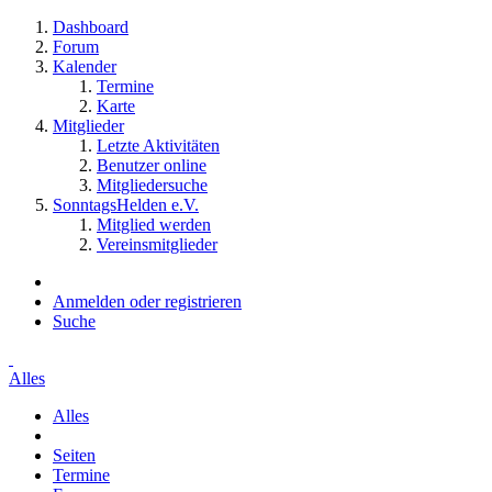
Dashboard
Forum
Kalender
Termine
Karte
Mitglieder
Letzte Aktivitäten
Benutzer online
Mitgliedersuche
SonntagsHelden e.V.
Mitglied werden
Vereinsmitglieder
Anmelden oder registrieren
Suche
Alles
Alles
Seiten
Termine