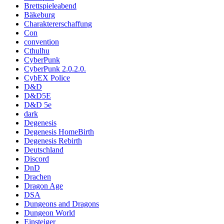
Brettspieleabend
Bäkeburg
Charaktererschaffung
Con
convention
Cthulhu
CyberPunk
CyberPunk 2.0.2.0.
CybEX Police
D&D
D&D5E
D&D 5e
dark
Degenesis
Degenesis HomeBirth
Degenesis Rebirth
Deutschland
Discord
DnD
Drachen
Dragon Age
DSA
Dungeons and Dragons
Dungeon World
Einsteiger