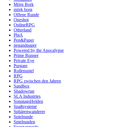
Mörg Bork
mörk borg
Offene Runde
Oneshot
OnlineRPG
Otherland
PbtA
Pen&Paper
penandpaper
Powered by the Apocalypse
Prime Runner
Private Eye
Purgare
Rollenspiel
RPG
RPG zwischen den Jahren
Sandbox
Shadowrun
SLA Industries
SonntagsHelden
Spaßsysteme
Sphärenwanderer
Spielrunde
Spielrunden
Spontanrunde