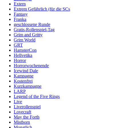
Extern
Extrem Gefährlich (für die SCs
Fantasy
Franka
geschlossene Runde
Gratis-Rollenspiel-Tag
Grim and Gritty
Grim World
GRT
HamsterCon
Hellvetika
Horror
Horrorwochenende
Icewind Dale
Kampagne
Kostenfrei
Kurzkampagne
LARP
Legend of the Five Rings
Live
Liverollenspiel
Lovecraft
May the Forth
Mistborn
Monatlich