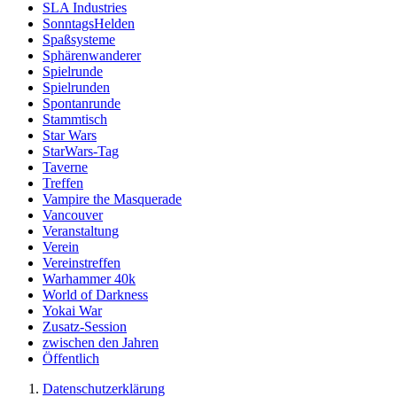
SLA Industries
SonntagsHelden
Spaßsysteme
Sphärenwanderer
Spielrunde
Spielrunden
Spontanrunde
Stammtisch
Star Wars
StarWars-Tag
Taverne
Treffen
Vampire the Masquerade
Vancouver
Veranstaltung
Verein
Vereinstreffen
Warhammer 40k
World of Darkness
Yokai War
Zusatz-Session
zwischen den Jahren
Öffentlich
Datenschutzerklärung