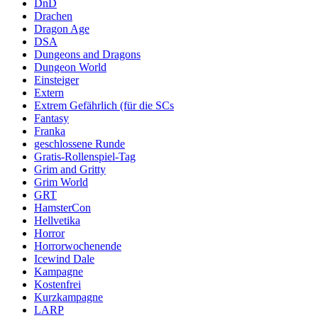
DnD
Drachen
Dragon Age
DSA
Dungeons and Dragons
Dungeon World
Einsteiger
Extern
Extrem Gefährlich (für die SCs
Fantasy
Franka
geschlossene Runde
Gratis-Rollenspiel-Tag
Grim and Gritty
Grim World
GRT
HamsterCon
Hellvetika
Horror
Horrorwochenende
Icewind Dale
Kampagne
Kostenfrei
Kurzkampagne
LARP