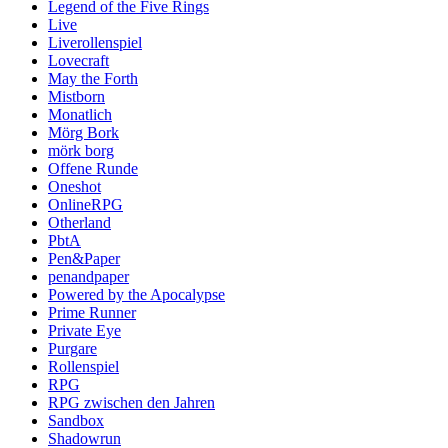
Legend of the Five Rings
Live
Liverollenspiel
Lovecraft
May the Forth
Mistborn
Monatlich
Mörg Bork
mörk borg
Offene Runde
Oneshot
OnlineRPG
Otherland
PbtA
Pen&Paper
penandpaper
Powered by the Apocalypse
Prime Runner
Private Eye
Purgare
Rollenspiel
RPG
RPG zwischen den Jahren
Sandbox
Shadowrun