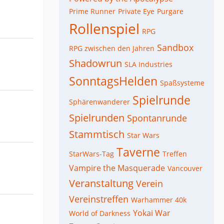
Prime Runner
Private Eye
Purgare
Rollenspiel
RPG
Sandbox
RPG zwischen den Jahren
Shadowrun
SLA Industries
SonntagsHelden
Spaßsysteme
Spielrunde
Sphärenwanderer
Spielrunden
Spontanrunde
Stammtisch
Star Wars
Taverne
StarWars-Tag
Treffen
Vampire the Masquerade
Vancouver
Veranstaltung
Verein
Vereinstreffen
Warhammer 40k
Yokai War
World of Darkness