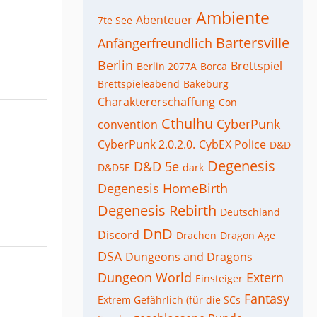
Ambiente
Abenteuer
7te See
Bartersville
Anfängerfreundlich
Berlin
Brettspiel
Berlin 2077A
Borca
Brettspieleabend
Bäkeburg
Charaktererschaffung
Con
Cthulhu
CyberPunk
convention
CyberPunk 2.0.2.0.
CybEX Police
D&D
Degenesis
D&D 5e
D&D5E
dark
Degenesis HomeBirth
Degenesis Rebirth
Deutschland
DnD
Discord
Drachen
Dragon Age
DSA
Dungeons and Dragons
Dungeon World
Extern
Einsteiger
Fantasy
Extrem Gefährlich (für die SCs