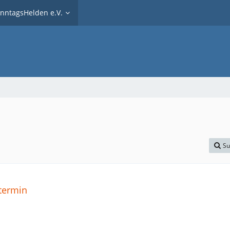
nntagsHelden e.V.
Su
ztermin