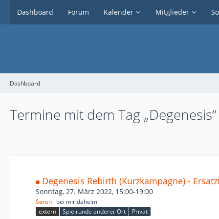
Dashboard
Forum
Kalender
Mitglieder
So
Dashboard
Termine mit dem Tag „Degenesis“
Degenesis Rebirth (Kurzkampagne) - Ersat
Sonntag, 27. März 2022, 15:00-19:00
Søren
bei mir daheim
extern
Spielrunde anderer Ort
Privat