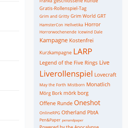
geschlossene Runde
Franka
Gratis-Rollenspiel-Tag
Grim World
GRT
Grim and Gritty
Horror
HamsterCon
Hellvetika
Horrorwochenende
Icewind Dale
Kampagne
Kostenfrei
LARP
Kurzkampagne
Live
Legend of the Five Rings
Liverollenspiel
Lovecraft
Monatlich
May the Forth
Mistborn
mörk borg
Mörg Bork
Oneshot
Offene Runde
Otherland
PbtA
OnlineRPG
Pen&Paper
penandpaper
Powered by the Apocalypse