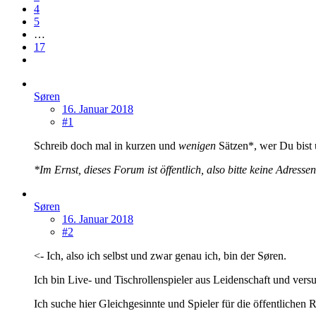
4
5
…
17
Søren
16. Januar 2018
#1
Schreib doch mal in kurzen und
wenigen
Sätzen*, wer Du bist 
*Im Ernst, dieses Forum ist öffentlich, also bitte keine Adresse
Søren
16. Januar 2018
#2
<- Ich, also ich selbst und zwar genau ich, bin der Søren.
Ich bin Live- und Tischrollenspieler aus Leidenschaft und ver
Ich suche hier Gleichgesinnte und Spieler für die öffentliche