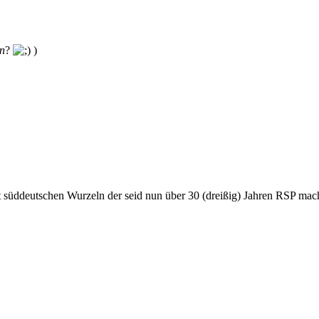
en
?
)
t süddeutschen Wurzeln der seid nun über 30 (dreißig) Jahren RSP mac