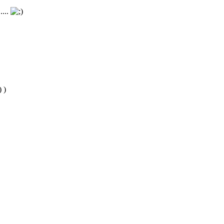
....
)