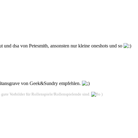
t und dsa von Petesmith, ansonsten nur kleine oneshots und so
 Titansgrave von Geek&Sundry empfehlen.
s gute Vorbilder für Rollenspiele/Rollenspielende sind.
)