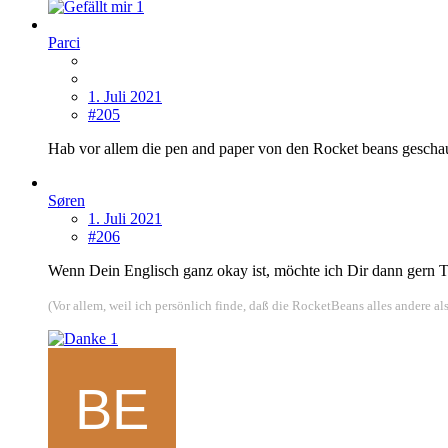
1
Parci
1. Juli 2021
#205
Hab vor allem die pen and paper von den Rocket beans geschau
Søren
1. Juli 2021
#206
Wenn Dein Englisch ganz okay ist, möchte ich Dir dann gern
(Vor allem, weil ich persönlich finde, daß die RocketBeans alles andere al
1