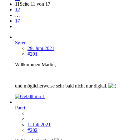
11
Seite 11 von 17
12
…
17
Søren
29. Juni 2021
#201
Willkommen Martin,
und möglicherweise sehr bald nicht nur digital.
1
Parci
1. Juli 2021
#202