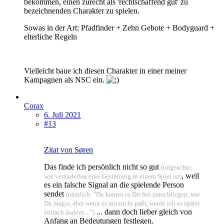
bekommen, einen zurecht als 'rechtschaffend gut' zu
bezeichnenden Charakter zu spielen.
Sowas in der Art: Pfadfinder + Zehn Gebote + Bodyguard +
elterliche Regeln
Vielleicht baue ich diesen Charakter in einer meiner
Kampagnen als NSC ein.
Corax
6. Juli 2021
#13
Zitat von Søren
Das finde ich persönlich nicht so gut
(ungeachte,
, weil
wie veränderbar eine Gesinnung in einem Spiel ist)
es ein falsche Signal an die spielende Person
sendet
(nämlich: "Du kannst es Dir frei zurechtlegen, wie
Du magst, aber wenn es mir nicht paßt, werde ich es später
... dann doch lieber gleich von
einfach ändern ...")
Anfang an Bedeutungen festlegen.