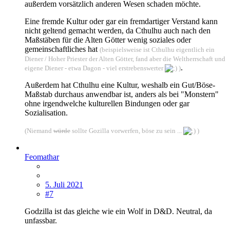
außerdem vorsätzlich anderen Wesen schaden möchte.
Eine fremde Kultur oder gar ein fremdartiger Verstand kann
nicht geltend gemacht werden, da Cthulhu auch nach den
Maßstäben für die Alten Götter wenig soziales oder
gemeinschaftliches hat
(beispielsweise ist Cthulhu eigentlich ein
Diener / Hoher Priester der Alten Götter, fand aber die Weltherrschaft und
.
eigene Diener - etwa Dagon - viel erstrebenswerter
)
Außerdem hat Cthulhu eine Kultur, weshalb ein Gut/Böse-
Maßstab durchaus anwendbar ist, anders als bei "Monstern"
ohne irgendwelche kulturellen Bindungen oder gar
Sozialisation.
(Niemand
würde
sollte Gozilla vorwerfen, böse zu sein ...
)
Feomathar
5. Juli 2021
#7
Godzilla ist das gleiche wie ein Wolf in D&D. Neutral, da
unfassbar.