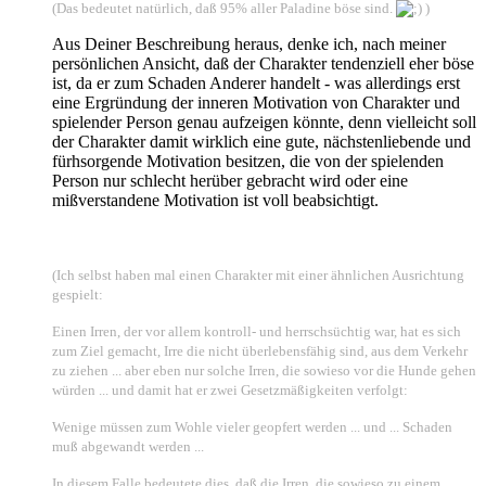
(Das bedeutet natürlich, daß 95% aller Paladine böse sind.
)
Aus Deiner Beschreibung heraus, denke ich, nach meiner
persönlichen Ansicht, daß der Charakter tendenziell eher böse
ist, da er zum Schaden Anderer handelt - was allerdings erst
eine Ergründung der inneren Motivation von Charakter und
spielender Person genau aufzeigen könnte, denn vielleicht soll
der Charakter damit wirklich eine gute, nächstenliebende und
fürhsorgende Motivation besitzen, die von der spielenden
Person nur schlecht herüber gebracht wird oder eine
mißverstandene Motivation ist voll beabsichtigt.
(Ich selbst haben mal einen Charakter mit einer ähnlichen Ausrichtung
gespielt:
Einen Irren, der vor allem kontroll- und herrschsüchtig war, hat es sich
zum Ziel gemacht, Irre die nicht überlebensfähig sind, aus dem Verkehr
zu ziehen ... aber eben nur solche Irren, die sowieso vor die Hunde gehen
würden ... und damit hat er zwei Gesetzmäßigkeiten verfolgt:
Wenige müssen zum Wohle vieler geopfert werden ... und ... Schaden
muß abgewandt werden ...
In diesem Falle bedeutete dies, daß die Irren, die sowieso zu einem