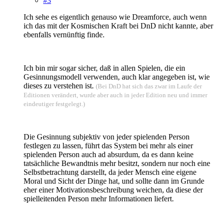
#3
Ich sehe es eigentlich genauso wie Dreamforce, auch wenn
ich das mit der Kosmischen Kraft bei DnD nicht kannte, aber
ebenfalls vernünftig finde.
Ich bin mir sogar sicher, daß in allen Spielen, die ein
Gesinnungsmodell verwenden, auch klar angegeben ist, wie
dieses zu verstehen ist.
(Bei DnD hat sich das zwar im Laufe der
Editionen verändert, wurde aber auch in jeder Edition neu und immer
eindeutiger festgelegt.)
Die Gesinnung subjektiv von jeder spielenden Person
festlegen zu lassen, führt das System bei mehr als einer
spielenden Person auch ad absurdum, da es dann keine
tatsächliche Bewandtnis mehr besitzt, sondern nur noch eine
Selbstbetrachtung darstellt, da jeder Mensch eine eigene
Moral und Sicht der Dinge hat, und sollte dann im Grunde
eher einer Motivationsbeschreibung weichen, da diese der
spielleitenden Person mehr Informationen liefert.