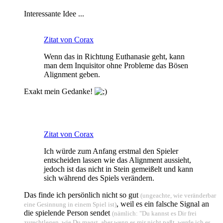
Interessante Idee ...
Zitat von Corax
Wenn das in Richtung Euthanasie geht, kann
man dem Inquisitor ohne Probleme das Bösen
Alignment geben.
Exakt mein Gedanke!
Zitat von Corax
Ich würde zum Anfang erstmal den Spieler
entscheiden lassen wie das Alignment aussieht,
jedoch ist das nicht in Stein gemeißelt und kann
sich während des Spiels verändern.
Das finde ich persönlich nicht so gut
(ungeachte, wie veränderbar
, weil es ein falsche Signal an
eine Gesinnung in einem Spiel ist)
die spielende Person sendet
(nämlich: "Du kannst es Dir frei
zurechtlegen, wie Du magst, aber wenn es mir nicht paßt, werde ich es