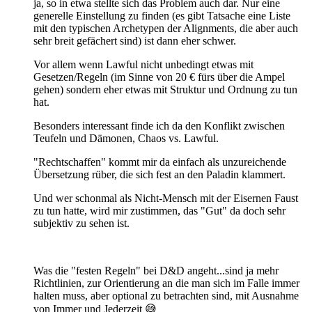
ja, so in etwa stellte sich das Problem auch dar. Nur eine
generelle Einstellung zu finden (es gibt Tatsache eine Liste
mit den typischen Archetypen der Alignments, die aber auch
sehr breit gefächert sind) ist dann eher schwer.
Vor allem wenn Lawful nicht unbedingt etwas mit
Gesetzen/Regeln (im Sinne von 20 € fürs über die Ampel
gehen) sondern eher etwas mit Struktur und Ordnung zu tun
hat.
Besonders interessant finde ich da den Konflikt zwischen
Teufeln und Dämonen, Chaos vs. Lawful.
"Rechtschaffen" kommt mir da einfach als unzureichende
Übersetzung rüber, die sich fest an den Paladin klammert.
Und wer schonmal als Nicht-Mensch mit der Eisernen Faust
zu tun hatte, wird mir zustimmen, das "Gut" da doch sehr
subjektiv zu sehen ist.
Was die "festen Regeln" bei D&D angeht...sind ja mehr
Richtlinien, zur Orientierung an die man sich im Falle immer
halten muss, aber optional zu betrachten sind, mit Ausnahme
von Immer und Jederzeit 😅