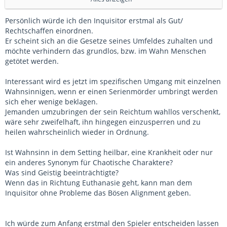
Grund hierfür war der neue Charakter eines Mitspielers.
Persönlich würde ich den Inquisitor erstmal als Gut/
Rechtschaffen einordnen.
- ein menschlicher Inquisitor, dessen Familie von der
Er scheint sich an die Gesetze seines Umfeldes zuhalten und
eigenen Mutter im Wahnsinn ermordet wurde (wennschon
möchte verhindern das grundlos, bzw. im Wahn Menschen
heftig, dann aber richtig^^) und der daraufhin von der
getötet werden.
Kirche aufgenommen wurde und zum Priester (Beruf nicht
Klasse) ausgebildet werden sollte.
Interessant wird es jetzt im spezifischen Umgang mit einzelnen
Während seiner Ausbildung arbeitete er im Hospital und
Wahnsinnigen, wenn er einen Serienmörder umbringt werden
musste auch für die geistig verwirrten und dem Wahnsinn
sich eher wenige beklagen.
verfallenen sorgen.
Jemanden umzubringen der sein Reichtum wahllos verschenkt,
Im Laufe seiner Ausbildung hat er sich dann der Einstellung
wäre sehr zweifelhaft, ihn hingegen einzusperren und zu
angenommen, dass alle Geistig beeinträchtigten dem Chaos
heilen wahrscheinlich wieder in Ordnung.
verfallen sind und sie entweder eingesperrt oder
unschädlich gemacht werden müssen.
Ist Wahnsinn in dem Setting heilbar, eine Krankheit oder nur
ein anderes Synonym für Chaotische Charaktere?
Er selbst hat sich als Rechtschaffen (bzw. im englischen
Was sind Geistig beeinträchtigte?
Lawful, was es irgendwie besser trifft) -Gut angesehen, was
Wenn das in Richtung Euthanasie geht, kann man dem
die Mitspieler aber nicht so sahen und ihn eher als
Inquisitor ohne Probleme das Bösen Alignment geben.
Chaotisch Neutral/Böse definierten.
Da ich leider nicht, aufgrund von manchen Gegenstands-
Anforderungen, darüber hinweggehen konnte, hab ich ihm
Ich würde zum Anfang erstmal den Spieler entscheiden lassen