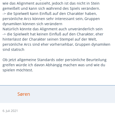
seine eigene Sicht der Dinge zugestanden, aber die Frage
wie das Alignment aussieht, jedoch ist das nicht in Stein
hing doch weiter im Raum, da jeder gute Gründe vorweisen
gemeißelt und kann sich während des Spiels verändern.
konnte.
-> die Spielwelt kann Einfluß auf den Charakter haben,
persönliche Arcs können sehr interessant sein, Gruppen
Daher meine Frage an die Community hier, wie ihr es sehen
dynamiken können sich verändern
würdet. Allgemeine Standards oder persönliche
Natürlich könnte das Alignment auch unveränderlich sein
Beurteilung?
-> die Spielwelt hat keinen Einfluß auf den Charakter, eher
hinterlässt der Charakter seinen Stempel auf der Welt,
persönliche Arcs sind eher vorhersehbar, Gruppen dynamiken
sind statisch
Ob jetzt allgemeine Standards oder persönliche Beurteilung
greifen würde ich davon Abhängig machen was und wie du
spielen möchtest.
Søren
6. Juli 2021