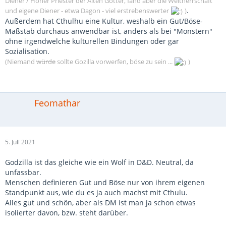
Diener / Hoher Priester der Alten Götter, fand aber die Weltherrschaft
.
und eigene Diener - etwa Dagon - viel erstrebenswerter
)
Außerdem hat Cthulhu eine Kultur, weshalb ein Gut/Böse-
Maßstab durchaus anwendbar ist, anders als bei "Monstern"
ohne irgendwelche kulturellen Bindungen oder gar
Sozialisation.
(Niemand
würde
sollte Gozilla vorwerfen, böse zu sein ...
)
Feomathar
5. Juli 2021
Godzilla ist das gleiche wie ein Wolf in D&D. Neutral, da
unfassbar.
Menschen definieren Gut und Böse nur von ihrem eigenen
Standpunkt aus, wie du es ja auch machst mit Cthulu.
Alles gut und schön, aber als DM ist man ja schon etwas
isolierter davon, bzw. steht darüber.