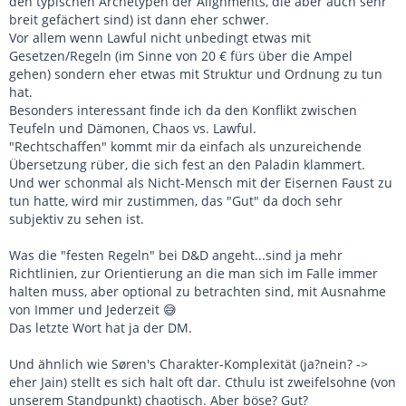
den typischen Archetypen der Alignments, die aber auch sehr
breit gefächert sind) ist dann eher schwer.
Vor allem wenn Lawful nicht unbedingt etwas mit
Gesetzen/Regeln (im Sinne von 20 € fürs über die Ampel
gehen) sondern eher etwas mit Struktur und Ordnung zu tun
hat.
Besonders interessant finde ich da den Konflikt zwischen
Teufeln und Dämonen, Chaos vs. Lawful.
"Rechtschaffen" kommt mir da einfach als unzureichende
Übersetzung rüber, die sich fest an den Paladin klammert.
Und wer schonmal als Nicht-Mensch mit der Eisernen Faust zu
tun hatte, wird mir zustimmen, das "Gut" da doch sehr
subjektiv zu sehen ist.
Was die "festen Regeln" bei D&D angeht...sind ja mehr
Richtlinien, zur Orientierung an die man sich im Falle immer
halten muss, aber optional zu betrachten sind, mit Ausnahme
von Immer und Jederzeit 😅
Das letzte Wort hat ja der DM.
Und ähnlich wie Søren's Charakter-Komplexität (ja?nein? ->
eher Jain) stellt es sich halt oft dar. Cthulu ist zweifelsohne (von
unserem Standpunkt) chaotisch. Aber böse? Gut?