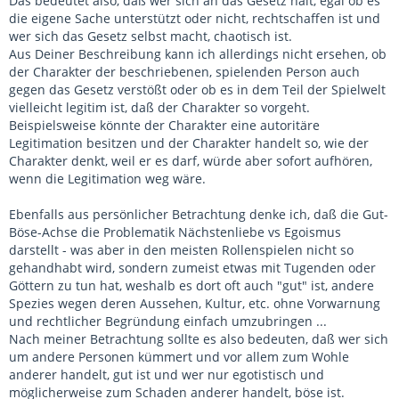
Das bedeutet also, daß wer sich an das Gesetz hält, egal ob es
die eigene Sache unterstützt oder nicht, rechtschaffen ist und
wer sich das Gesetz selbst macht, chaotisch ist.
Aus Deiner Beschreibung kann ich allerdings nicht ersehen, ob
der Charakter der beschriebenen, spielenden Person auch
gegen das Gesetz verstößt oder ob es in dem Teil der Spielwelt
vielleicht legitim ist, daß der Charakter so vorgeht.
Beispielsweise könnte der Charakter eine autoritäre
Legitimation besitzen und der Charakter handelt so, wie der
Charakter denkt, weil er es darf, würde aber sofort aufhören,
wenn die Legitimation weg wäre.
Ebenfalls aus persönlicher Betrachtung denke ich, daß die Gut-
Böse-Achse die Problematik Nächstenliebe vs Egoismus
darstellt - was aber in den meisten Rollenspielen nicht so
gehandhabt wird, sondern zumeist etwas mit Tugenden oder
Göttern zu tun hat, weshalb es dort oft auch "gut" ist, andere
Spezies wegen deren Aussehen, Kultur, etc. ohne Vorwarnung
und rechtlicher Begründung einfach umzubringen ...
Nach meiner Betrachtung sollte es also bedeuten, daß wer sich
um andere Personen kümmert und vor allem zum Wohle
anderer handelt, gut ist und wer nur egotistisch und
möglicherweise zum Schaden anderer handelt, böse ist.