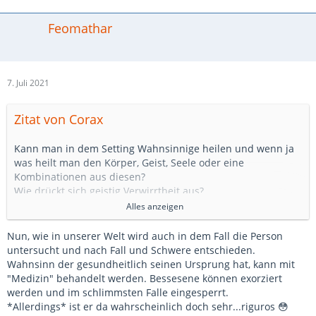
Feomathar
7. Juli 2021
Zitat von Corax
Kann man in dem Setting Wahnsinnige heilen und wenn ja
was heilt man den Körper, Geist, Seele oder eine
Kombinationen aus diesen?
Wie drückt sich geistig Verwirrtheit aus?
Alles anzeigen
Sind Wesen die sich unter Kontrolle haben,wie
beispielsweise Banditen oder Auftragsmörder, in den Augen
Nun, wie in unserer Welt wird auch in dem Fall die Person
des Inquisitors böse oder nur ein natürlicher Teil der Welt?
untersucht und nach Fall und Schwere entschieden.
Wahnsinn der gesundheitlich seinen Ursprung hat, kann mit
Dann halte uns mal auf dem Laufenden, wie sich der
"Medizin" behandelt werden. Bessesene können exorziert
Inquisitor entwickelt.
werden und im schlimmsten Falle eingesperrt.
*Allerdings* ist er da wahrscheinlich doch sehr...riguros 😳