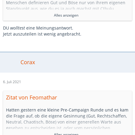
Menschen definieren Gut und Böse nur von ihrem eigenen
Standpunkt aus, wie du es ja auch machst mit Cthulu.
Alles gut und schön, aber als DM ist man ja schon etwas
Alles anzeigen
isolierter davon, bzw. steht darüber.
DU
wolltest
eine Meinungsantwort.
Und Cthulu macht die Leute ja nicht wahnsinnig und treibt
Jetzt auszuteilen ist wenig angebracht.
sie in den Selbstmord, weil er es so will, sondern weil die
Menschen nach Lovecraftian Lore unvollständig sind, dies
zu begreifen oder zu verarbeiten.
Wunderbares Beispiel dafür, ist ja die Farbe Magenta, die
Corax
wir zwar sehen, die aber nicht existiert.
Zu sagen man versteht Cthulu...sorry, aber so jemand hat
Lovecraft echt nicht verstanden.
6. Juli 2021
Zitat von Feomathar
Hatten gestern eine kleine Pre-Campaign Runde und es kam
die Frage auf, ob die eigene Gesinnung (Gut, Rechtschaffen,
Neutral, Chaotisch, Böse) von einer generellen Warte aus
gesehen zu entscheiden ist, oder vom persönlichen
Empfinden.
Alles anzeigen