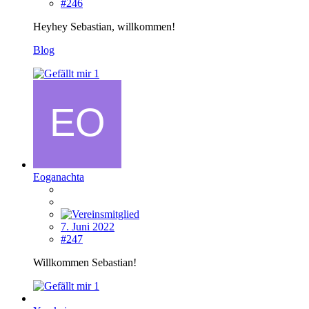
#246
Heyhey Sebastian, willkommen!
Blog
1
Eoganachta
7. Juni 2022
#247
Willkommen Sebastian!
1