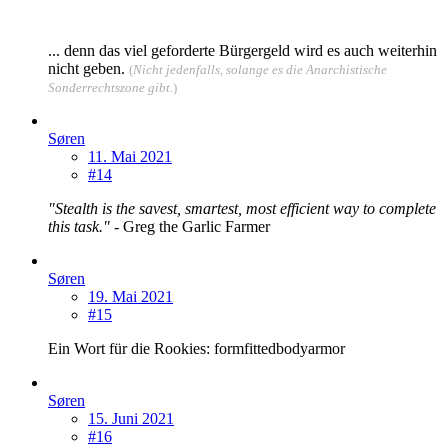
... denn das viel geforderte Bürgergeld wird es auch weiterhin
nicht geben.
(
Nicht jedenfalls, solange es die Anarchistische
Sonderrechtszone gibt.
)
Søren
11. Mai 2021
#14
"Stealth is the savest, smartest, most efficient way to complete
this task."
- Greg the Garlic Farmer
Søren
19. Mai 2021
#15
Ein Wort für die Rookies: formfittedbodyarmor
Søren
15. Juni 2021
#16