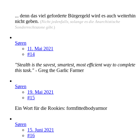
... denn das viel geforderte Bürgergeld wird es auch weiterhin
nicht geben.
(
Nicht jedenfalls, solange es die Anarchistische
Sonderrechtszone gibt.
)
Søren
11. Mai 2021
#14
"Stealth is the savest, smartest, most efficient way to complete
this task."
- Greg the Garlic Farmer
Søren
19. Mai 2021
#15
Ein Wort für die Rookies: formfittedbodyarmor
Søren
15. Juni 2021
#16