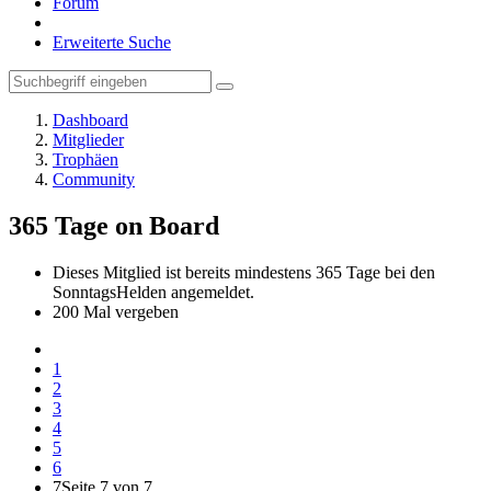
Forum
Erweiterte Suche
Dashboard
Mitglieder
Trophäen
Community
365 Tage on Board
Dieses Mitglied ist bereits mindestens 365 Tage bei den
SonntagsHelden angemeldet.
200 Mal vergeben
1
2
3
4
5
6
7
Seite 7 von 7