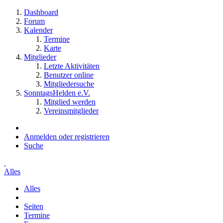
Dashboard
Forum
Kalender
Termine
Karte
Mitglieder
Letzte Aktivitäten
Benutzer online
Mitgliedersuche
SonntagsHelden e.V.
Mitglied werden
Vereinsmitglieder
Anmelden oder registrieren
Suche
Alles
Alles
Seiten
Termine