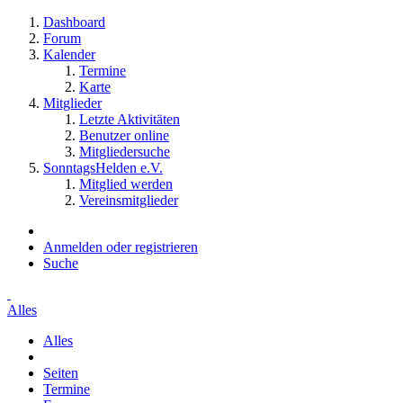
Dashboard
Forum
Kalender
Termine
Karte
Mitglieder
Letzte Aktivitäten
Benutzer online
Mitgliedersuche
SonntagsHelden e.V.
Mitglied werden
Vereinsmitglieder
Anmelden oder registrieren
Suche
Alles
Alles
Seiten
Termine