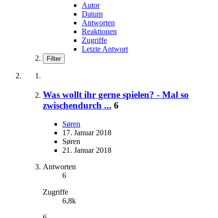
Autor
Datum
Antworten
Reaktionen
Zugriffe
Letzte Antwort
Filter
Was wollt ihr gerne spielen? - Mal so
zwischendurch ...
6
Søren
17. Januar 2018
Søren
21. Januar 2018
Antworten
6
Zugriffe
6,8k
6