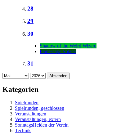
28
29
30
Shadow of the Weird Wizard
Planescape Solace
31
Absenden
Kategorien
Spielrunden
Spielrunden, geschlossen
Veranstaltungen
Veranstaltungen, extern
SonntagsHelden der Verein
Technik