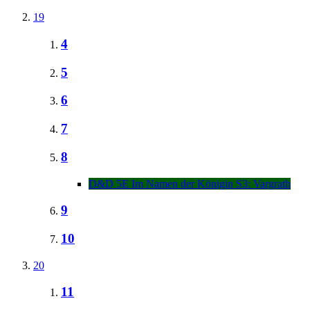
19
4
5
6
7
8
D&D 5E Im Namen der Königin S3: Vargrath
9
10
20
11