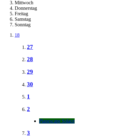
Mittwoch
Donnerstag
Freitag
Samstag
Sonntag
18
27
28
29
30
1
2
Planescape Solace
3