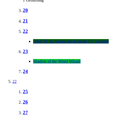
1 Geburtstag
20
21
22
D&D 5E Im Namen der Königin S3: Vargrath
23
Shadow of the Weird Wizard
24
22
25
26
27