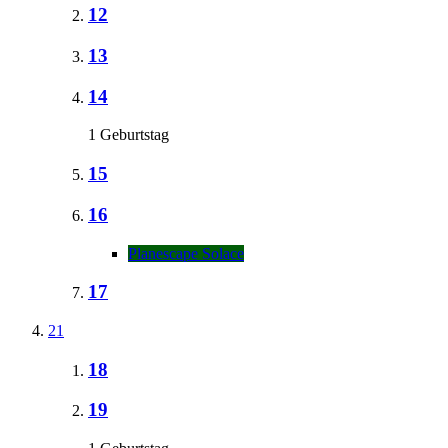
12
13
14
1 Geburtstag
15
16
Planescape Solace
17
21
18
19