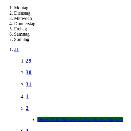
Montag
Dienstag
Mittwoch
Donnerstag
Freitag
Samstag
Sonntag
31
29
30
31
1
2
D&D 5E Im Namen der Königin S3: Vargrath
3