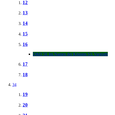
12
13
14
15
16
D&D 5E Im Namen der Königin S3: Vargrath
17
18
34
19
20