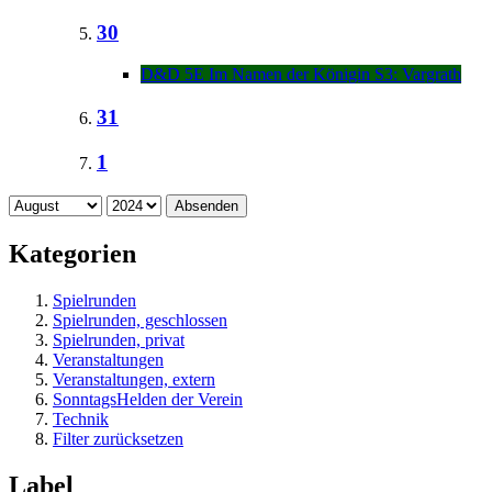
30
D&D 5E Im Namen der Königin S3: Vargrath
31
1
Absenden
Kategorien
Spielrunden
Spielrunden, geschlossen
Spielrunden, privat
Veranstaltungen
Veranstaltungen, extern
SonntagsHelden der Verein
Technik
Filter zurücksetzen
Label