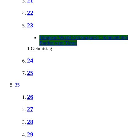
21
22
23
Dungeon World Extravaganza - Schmeiß den
Barden vom Thron
1 Geburtstag
24
25
35
26
27
28
29