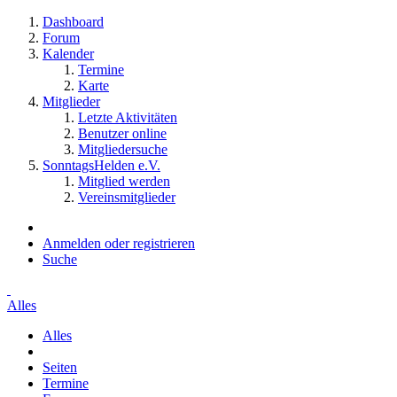
Dashboard
Forum
Kalender
Termine
Karte
Mitglieder
Letzte Aktivitäten
Benutzer online
Mitgliedersuche
SonntagsHelden e.V.
Mitglied werden
Vereinsmitglieder
Anmelden oder registrieren
Suche
Alles
Alles
Seiten
Termine