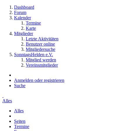
Dashboard
Forum
Kalender
Termine
Karte
Mitglieder
Letzte Aktivitäten
Benutzer online
Mitgliedersuche
SonntagsHelden e.V.
Mitglied werden
Vereinsmitglieder
Anmelden oder registrieren
Suche
Alles
Alles
Seiten
Termine