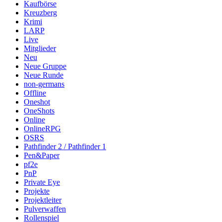
Kaufbörse
Kreuzberg
Krimi
LARP
Live
Mitglieder
Neu
Neue Gruppe
Neue Runde
non-germans
Offline
Oneshot
OneShots
Online
OnlineRPG
OSRS
Pathfinder 2 / Pathfinder 1
Pen&Paper
pf2e
PnP
Private Eye
Projekte
Projektleiter
Pulverwaffen
Rollenspiel