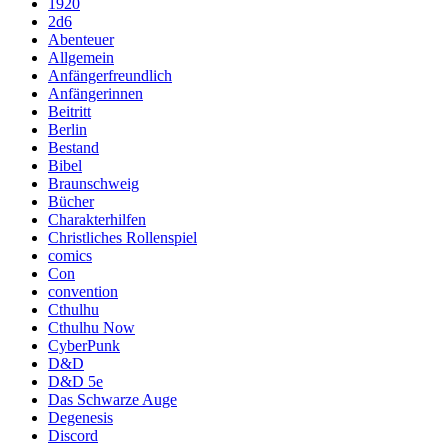
1920
2d6
Abenteuer
Allgemein
Anfängerfreundlich
Anfängerinnen
Beitritt
Berlin
Bestand
Bibel
Braunschweig
Bücher
Charakterhilfen
Christliches Rollenspiel
comics
Con
convention
Cthulhu
Cthulhu Now
CyberPunk
D&D
D&D 5e
Das Schwarze Auge
Degenesis
Discord