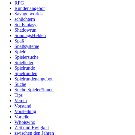
RPG
Rundenangebot
Savage worlds
schüchtern
Sci Fantasy
Shadowrun
SonntagsHelden
Spaß
Spaßsysteme
Spiele
Spielersuche
Spielleiter
Spielrunde
Spielrunden
Spielrundenangebot
Suche
Suche Spieler*innen
Tips
Verein
Vorstand
Vorstellung
Vorteile
Whoiswho
Zeit und Ewigkeit
zwischen den Jahren