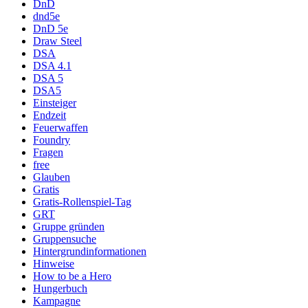
DnD
dnd5e
DnD 5e
Draw Steel
DSA
DSA 4.1
DSA 5
DSA5
Einsteiger
Endzeit
Feuerwaffen
Foundry
Fragen
free
Glauben
Gratis
Gratis-Rollenspiel-Tag
GRT
Gruppe gründen
Gruppensuche
Hintergrundinformationen
Hinweise
How to be a Hero
Hungerbuch
Kampagne