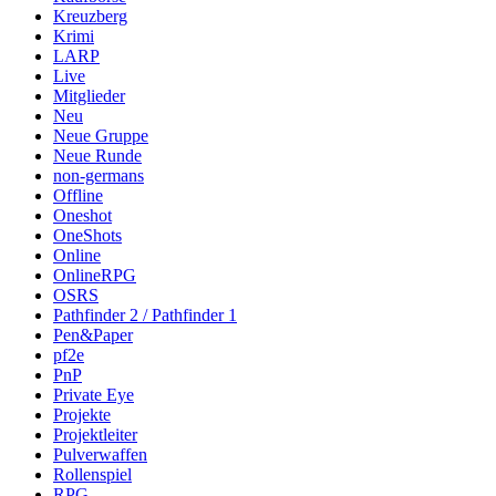
Kreuzberg
Krimi
LARP
Live
Mitglieder
Neu
Neue Gruppe
Neue Runde
non-germans
Offline
Oneshot
OneShots
Online
OnlineRPG
OSRS
Pathfinder 2 / Pathfinder 1
Pen&Paper
pf2e
PnP
Private Eye
Projekte
Projektleiter
Pulverwaffen
Rollenspiel
RPG