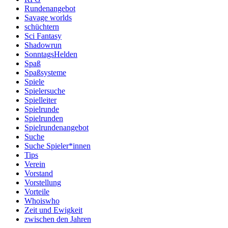
Rundenangebot
Savage worlds
schüchtern
Sci Fantasy
Shadowrun
SonntagsHelden
Spaß
Spaßsysteme
Spiele
Spielersuche
Spielleiter
Spielrunde
Spielrunden
Spielrundenangebot
Suche
Suche Spieler*innen
Tips
Verein
Vorstand
Vorstellung
Vorteile
Whoiswho
Zeit und Ewigkeit
zwischen den Jahren