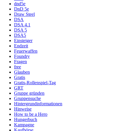
dnd5e
DnD 5e
Draw Steel
DSA
DSA 4.1
DSA 5
DSA5
Einsteiger
Endzeit
Feuerwaffen
Foundry
Fragen
free
Glauben
Gratis
Gratis-Rollenspiel-Tag
GRT
Gruppe gründen
Gruppensuche
Hintergrundinformationen
Hinweise
How to be a Hero
Hungerbuch
Kampagne
Kaufbörse