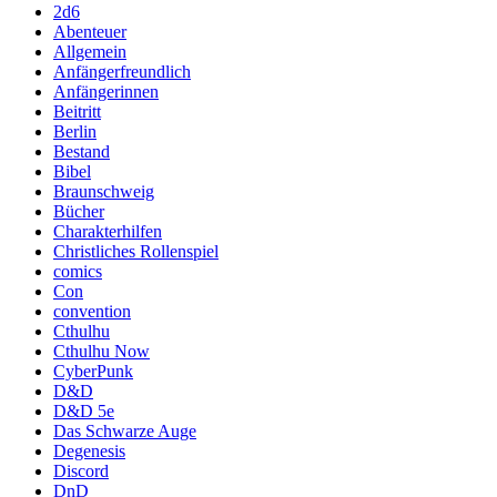
2d6
Abenteuer
Allgemein
Anfängerfreundlich
Anfängerinnen
Beitritt
Berlin
Bestand
Bibel
Braunschweig
Bücher
Charakterhilfen
Christliches Rollenspiel
comics
Con
convention
Cthulhu
Cthulhu Now
CyberPunk
D&D
D&D 5e
Das Schwarze Auge
Degenesis
Discord
DnD