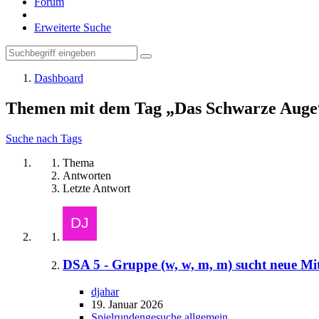
Forum
Erweiterte Suche
Dashboard
Themen mit dem Tag „Das Schwarze Auge
Suche nach Tags
Thema
Antworten
Letzte Antwort
DSA 5 - Gruppe (w, w, m, m) sucht neue Mits
djahar
19. Januar 2026
Spielrundengesuche allgemein