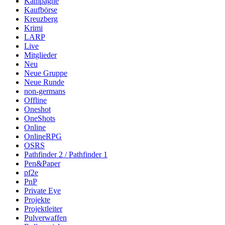
Kampagne
Kaufbörse
Kreuzberg
Krimi
LARP
Live
Mitglieder
Neu
Neue Gruppe
Neue Runde
non-germans
Offline
Oneshot
OneShots
Online
OnlineRPG
OSRS
Pathfinder 2 / Pathfinder 1
Pen&Paper
pf2e
PnP
Private Eye
Projekte
Projektleiter
Pulverwaffen