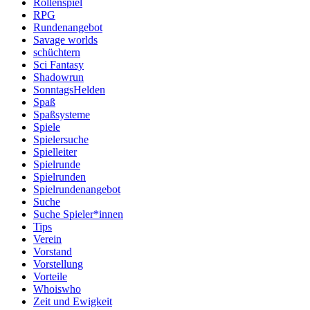
Rollenspiel
RPG
Rundenangebot
Savage worlds
schüchtern
Sci Fantasy
Shadowrun
SonntagsHelden
Spaß
Spaßsysteme
Spiele
Spielersuche
Spielleiter
Spielrunde
Spielrunden
Spielrundenangebot
Suche
Suche Spieler*innen
Tips
Verein
Vorstand
Vorstellung
Vorteile
Whoiswho
Zeit und Ewigkeit