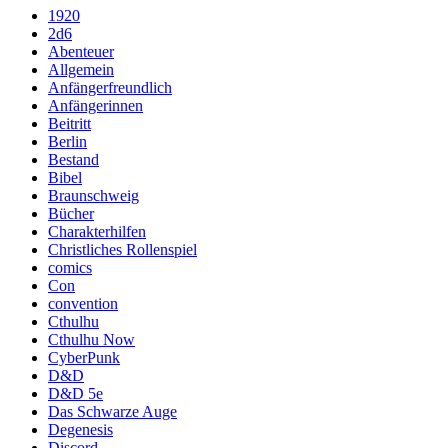
1920
2d6
Abenteuer
Allgemein
Anfängerfreundlich
Anfängerinnen
Beitritt
Berlin
Bestand
Bibel
Braunschweig
Bücher
Charakterhilfen
Christliches Rollenspiel
comics
Con
convention
Cthulhu
Cthulhu Now
CyberPunk
D&D
D&D 5e
Das Schwarze Auge
Degenesis
Discord