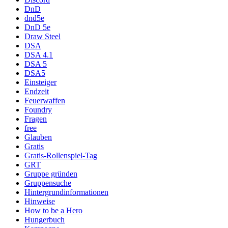
DnD
dnd5e
DnD 5e
Draw Steel
DSA
DSA 4.1
DSA 5
DSA5
Einsteiger
Endzeit
Feuerwaffen
Foundry
Fragen
free
Glauben
Gratis
Gratis-Rollenspiel-Tag
GRT
Gruppe gründen
Gruppensuche
Hintergrundinformationen
Hinweise
How to be a Hero
Hungerbuch