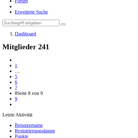
Forum
Erweiterte Suche
Dashboard
Mitglieder
241
1
…
5
6
7
8
Seite 8 von 9
9
Letzte Aktivität
Benutzername
Registrierungsdatum
Punkte