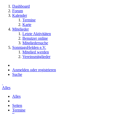
Dashboard
Forum
Kalender
Termine
Karte
Mitglieder
Letzte Aktivitäten
Benutzer online
Mitgliedersuche
SonntagsHelden e.V.
Mitglied werden
Vereinsmitglieder
Anmelden oder registrieren
Suche
Alles
Alles
Seiten
Termine