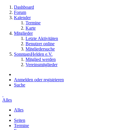
Dashboard
Forum
Kalender
Termine
Karte
Mitglieder
Letzte Aktivitäten
Benutzer online
Mitgliedersuche
SonntagsHelden e.V.
Mitglied werden
Vereinsmitglieder
Anmelden oder registrieren
Suche
Alles
Alles
Seiten
Termine